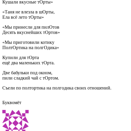
Кушали вкусные тОрты»
«Таня не влезла в шОрты,
Ела всё лето тОрты»
«Мы принесли для пилОтов
Десять вкуснейших тОртов»
«Мы приготовили котику
ПолтОртика на полгОдика»
Купили для тОрта
ещё два маленьких тОрта.
Две бабульки под окном,
пили сладкий чай с тОртом.
Съели по полтортика на полгодика своих отношений.
Буквомёт