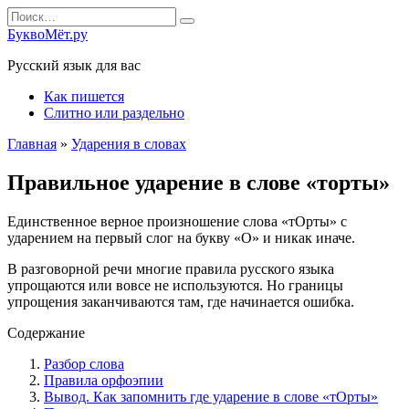
Перейти
Search
к
for:
БуквоМёт.ру
содержанию
Русский язык для вас
Как пишется
Слитно или раздельно
Главная
»
Ударения в словах
Правильное ударение в слове «торты»
Единственное верное произношение слова «тОрты» с
ударением на первый слог на букву «О» и никак иначе.
В разговорной речи многие правила русского языка
упрощаются или вовсе не используются. Но границы
упрощения заканчиваются там, где начинается ошибка.
Содержание
Разбор слова
Правила орфоэпии
Вывод. Как запомнить где ударение в слове «тОрты»