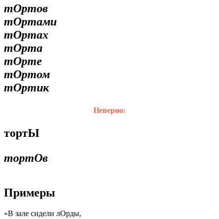
тОртов
тОртами
тОртах
тОрта
тОрте
тОртом
тОртик
Неверно:
тортЫ
тортОв
Примеры
«В зале сидели лОрды,