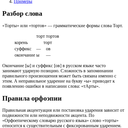
Примеры
Разбор слова
«Торты» или «тортов» — грамматические формы слова Торт.
торт
тортов
корень
торт
суффикс
—
ов
окончание
ы
—
Окончание [ы] и суффикс [ов] в русском языке часто
занимают ударную позицию. Сложность в запоминании
правильного произношения может быть связана именно с
этим. А неправильное ударение на букву «ы» приводит к
появлению ошибки в написании слова: «тАрты».
Правила орфоэпии
Правильная акцентуация или постановка ударения зависит от
подвижности или неподвижности акцента. По
«Орфоепическому словарю русского языка» слово «торты»
относится к существительным с фиксированным ударением.