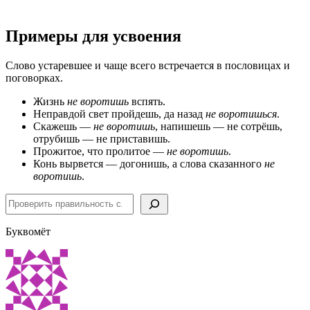
Примеры для усвоения
Слово устаревшее и чаще всего встречается в пословицах и
поговорках.
Жизнь
не воротишь
вспять.
Неправдой свет пройдешь, да назад
не воротишься
.
Скажешь —
не воротишь
, напишешь — не сотрёшь,
отрубишь — не приставишь.
Прожитое, что пролитое —
не воротишь
.
Конь вырвется — догонишь, а слова сказанного
не
воротишь
.
Поиск
Буквомёт