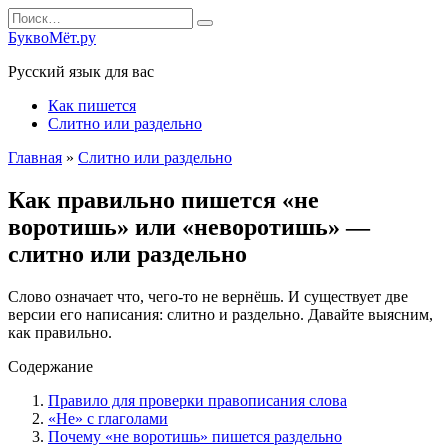
Перейти
Search
к
for:
БуквоМёт.ру
содержанию
Русский язык для вас
Как пишется
Слитно или раздельно
Главная
»
Слитно или раздельно
Как правильно пишется «не
воротишь» или «неворотишь» —
слитно или раздельно
Слово означает что, чего-то не вернёшь. И существует две
версии его написания: слитно и раздельно. Давайте выясним,
как правильно.
Содержание
Правило для проверки правописания слова
«Не» с глаголами
Почему «не воротишь» пишется раздельно