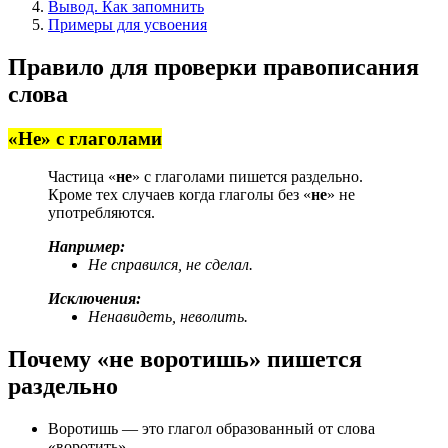
Вывод. Как запомнить
Примеры для усвоения
Правило для проверки правописания
слова
«Не» с глаголами
Частица «
не
» с глаголами пишется раздельно.
Кроме тех случаев когда глаголы без «
не
» не
употребляются.
Например:
Не справился, не сделал.
Исключения:
Ненавидеть, неволить.
Почему «не воротишь» пишется
раздельно
Воротишь — это глагол образованный от слова
«воротить».